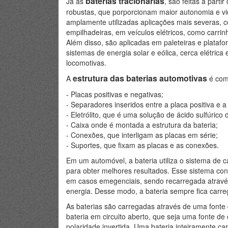
baterias tracionárias
Já as
, são feitas a part
robustas, que porporcionam maior autonomia e vida
amplamente utilizadas aplicações mais severas, 
empilhadeiras, em veículos elétricos, como carrin
Além disso, são aplicadas em paleteiras e platafo
sistemas de energia solar e eólica, cerca elétrica
locomotivas.
estrutura das baterias automotivas
A
é com
- Placas positivas e negativas;
- Separadores inseridos entre a placa positiva e 
- Eletrólito, que é uma solução de ácido sulfúrico
- Caixa onde é montada a estrutura da bateria;
- Conexões, que interligam as placas em série;
- Suportes, que fixam as placas e as conexões.
Em um automóvel, a bateria utiliza o sistema de 
para obter melhores resultados. Esse sistema co
em casos emegenciais, sendo recarregada atravé
energia. Desse modo, a bateria sempre fica carre
As baterias são carregadas através de uma fonte 
bateria em circuito aberto, que seja uma fonte de
polaridade invertida. Uma bateria inteiramente c