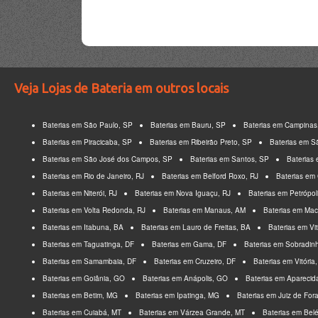
Veja Lojas de Bateria em outros locais
Baterias em São Paulo, SP
Baterias em Bauru, SP
Baterias em Campinas
Baterias em Piracicaba, SP
Baterias em Ribeirão Preto, SP
Baterias em 
Baterias em São José dos Campos, SP
Baterias em Santos, SP
Baterias
Baterias em Rio de Janeiro, RJ
Baterias em Belford Roxo, RJ
Baterias em
Baterias em Niterói, RJ
Baterias em Nova Iguaçu, RJ
Baterias em Petrópol
Baterias em Volta Redonda, RJ
Baterias em Manaus, AM
Baterias em Ma
Baterias em Itabuna, BA
Baterias em Lauro de Freitas, BA
Baterias em Vi
Baterias em Taguatinga, DF
Baterias em Gama, DF
Baterias em Sobradin
Baterias em Samambaia, DF
Baterias em Cruzeiro, DF
Baterias em Vitória
Baterias em Goiânia, GO
Baterias em Anápolis, GO
Baterias em Aparecid
Baterias em Betim, MG
Baterias em Ipatinga, MG
Baterias em Juiz de For
Baterias em Cuiabá, MT
Baterias em Várzea Grande, MT
Baterias em Bel