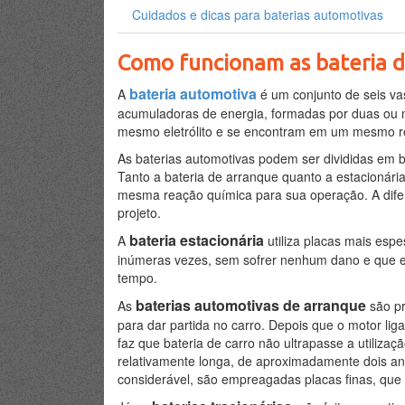
Cuidados e dicas para baterias automotivas
Como funcionam as bateria 
bateria automotiva
A
é um conjunto de seis va
acumuladoras de energia, formadas por duas ou 
mesmo eletrólito e se encontram em um mesmo rec
As baterias automotivas podem ser divididas em bat
Tanto a bateria de arranque quanto a estacionári
mesma reação química para sua operação. A difer
projeto.
bateria estacionária
A
utiliza placas mais esp
inúmeras vezes, sem sofrer nenhum dano e que e
tempo.
baterias automotivas de arranque
As
são pr
para dar partida no carro. Depois que o motor liga
faz que bateria de carro não ultrapasse a utiliza
relativamente longa, de aproximadamente dois ano
considerável, são empreagadas placas finas, que